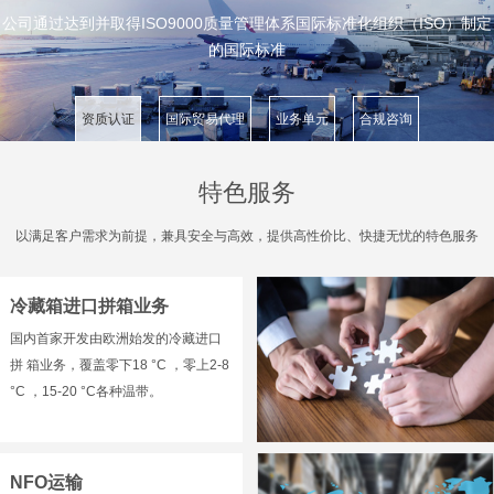
公司通过达到并取得ISO9000质量管理体系国际标准化组织（ISO）制定
的国际标准
资质认证
国际贸易代理
业务单元
合规咨询
特色服务
以满足客户需求为前提，兼具安全与高效，提供高性价比、快捷无忧的特色服务
冷藏箱进口拼箱业务
国内首家开发由欧洲始发的冷藏进口
拼 箱业务，覆盖零下18 °C ，零上2-8
°C ，15-20 °C各种温带。
NFO运输